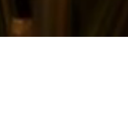
Ogni cosa che puoi immaginare, la
natura l’ha già creata.
(Albert Einstein
)