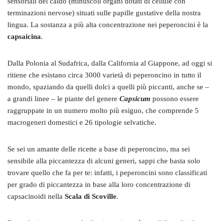
sensoriali del caldo (minuscoli organi dotati di cellule con
terminazioni nervose) situati sulle papille gustative della nostra
lingua. La sostanza a più alta concentrazione nei peperoncini è la
capsaicina
.
Dalla Polonia al Sudafrica, dalla California al Giappone, ad oggi si
ritiene che esistano circa 3000 varietà di peperoncino in tutto il
mondo, spaziando da quelli dolci a quelli più piccanti, anche se –
a grandi linee – le piante del genere
Capsicum
possono essere
raggruppate in un numero molto più esiguo, che comprende 5
macrogeneri domestici e 26 tipologie selvatiche.
Se sei un amante delle ricette a base di peperoncino, ma sei
sensibile alla piccantezza di alcuni generi, sappi che basta solo
trovare quello che fa per te: infatti, i peperoncini sono classificati
per grado di piccantezza in base alla loro concentrazione di
capsacinoidi nella
Scala di Scoville
.